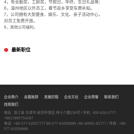
4，有全勤奖，工龄奖，节假日，年终，生日礼品等;
6，温州地区以外员工，春节返乡享受车费补贴。
7，公司拥有大型健身、娱乐、文化、亲子活动中心，
对员工免费开放。
8，其他公司福利。
最新职位
企业简介
总裁致辞
发展历程
企业文化
企业荣誉
联系我们
找到我们
地址 : 浙江省 乐清市 经济开发区 纬十六路156号 / 手机 : 400-618-2777
+8617895754287
电话 : +86-577-62057777 86-577-62058899 +86-40061-82777 / 传真 : +86-
577-62059988